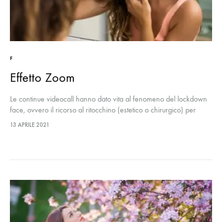
F
Effetto Zoom
Le continue videocall hanno dato vita al fenomeno del lockdown
face, ovvero il ricorso al ritocchino (estetico o chirurgico) per
correggere le pecche messe a nudo dallo schermo e ingigantite
13 APRILE 2021
dalla nostra percezione distorta. Ecco come uscirne al meglio.