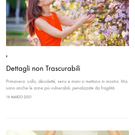
F
Dettagli non Trascurabili
Primavera: collo, décoletté, seno e mani si mettono in mostra. Ma
sono anche le zone più vulnerabili, penalizzate da fragilità
cutanea e cattive abitudini (mai sentito parlare di tech neco?).
16 MARZO 2021
Ridurre collane di venere, doppio mento e grinze si può: con
device e cosmetici 4.0