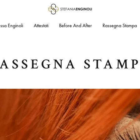
Stefania
Medicina
.ssa Enginoli
Attestati
Before And After
Rassegna Stampa
Enginoli
Estetica
e
Laserchirurgia
ASSEGNA STAM