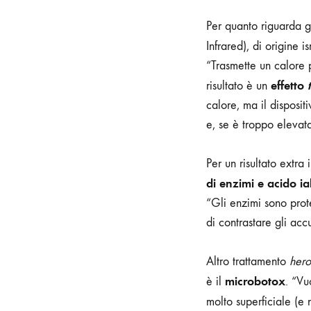
Per quanto riguarda g
Infrared), di origine
“Trasmette un calore p
effetto
risultato è un
calore, ma il disposi
e, se è troppo elevata
Per un risultato extra
di enzimi e
acido ia
“Gli enzimi sono prot
di contrastare gli acc
Altro trattamento
hero
microbotox
è il
. “Vu
molto superficiale (e