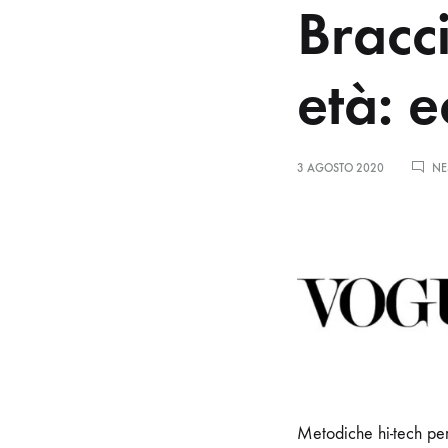
Bracc
età: 
3 AGOSTO 2020
NE
Metodiche hi-tech per