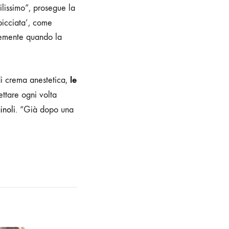
tilissimo”, prosegue la
opicciata’, come
cemente quando la
le
di crema anestetica,
ettare ogni volta
inoli
. “Già dopo una