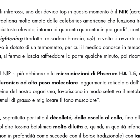
NIR
li infrarossi, uno dei device top in questo momento è il
(acr
 israeliana molto amato dalle celebrities americane che funziona 
iuttosto elevato, intorno ai quaranta-quarantacinque gradi”, conti
tightening
(tradotto: rassodare braccia,
ndr
): a volte si avverte u
tivo è dotato di un termometro, per cui il medico conosce in temp
, si ferma e lascia raffreddare la parte qualche minuto, poi rico
microiniezioni di Pbserum HA 1.5, 
 il NIR si piò abbinare alle
luronico
ad alto peso molecolare
leggermente reticolato dall
eine del nostro organismo, favoriscono in modo selettivo il meta
umuli di grasso e migliorare il tono muscolare”.
décolleté, dalle ascelle al
collo,
, soprattutto per tutto il
fino al
molto diluita
ol dire tossina botulinica
e, quindi, in qualità inferi
a
 non in profondità come succede con il botox tradizionale) con t