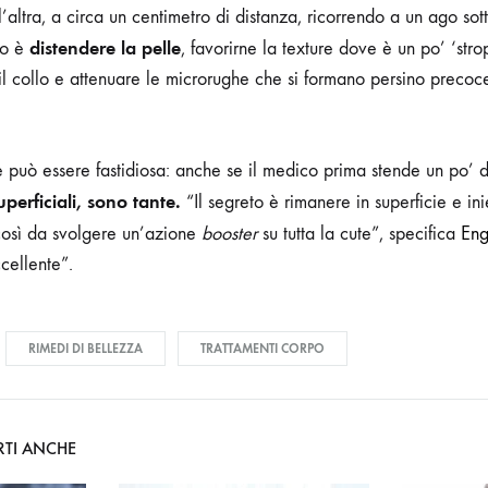
l’altra, a circa un centimetro di distanza, ricorrendo a un ago sot
distendere la pelle
ivo è
, favorirne la texture dove è un po’ ‘str
il collo e attenuare le microrughe che si formano persino preco
e può essere fastidiosa: anche se il medico prima stende un po’ 
uperficiali, sono tante.
“Il segreto è rimanere in superficie e ini
così da svolgere un’azione
booster
su tutta la cute”, specifica
Eng
ccellente”.
RIMEDI DI BELLEZZA
TRATTAMENTI CORPO
RTI ANCHE