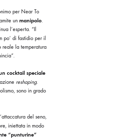
onimo per Near To
manipolo
tramite un
.
nua l’esperta. “Il
n po’ di fastidio per il
o reale la temperatura
mincia”.
un cocktail speciale
’azione
reshaping
.
bolismo, sono in grado
l’attaccatura del seno,
ore, iniettata in modo
nte “punturine”