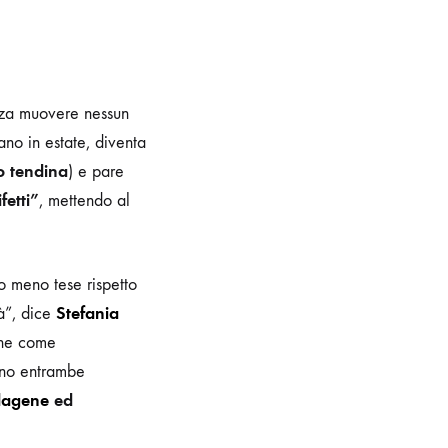
enza muovere nessun
ano in estate, diventa
to tendina
) e pare
fetti”
, mettendo al
no meno tese rispetto
Stefania
tà”, dice
iche come
Sono entrambe
lagene
ed