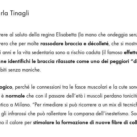
rla Tinagli
rrere al saluto della regina Elisabetta (la mano che ondeggia s
rassodare braccia
e décolleté
 vero che per molte
, che si mostr
effet
 anni e la vita sedentaria sono a rischio caduta (il famoso
ne identifichi le braccia rilassate come uno dei peggiori “di
abiti senza maniche.
logico
, perché le connessioni tra le fasce muscolari e la cute so
normale
i è
che con il passare dell’età i muscoli perdano tonici
etico a Milano. “Per rimediare si può ricorrere a un mix di tecn
gli infrarossi che può rallentare la comparsa dell’inestetismo. 
stimolare la formazione di nuove fibre di
col
no il calore per