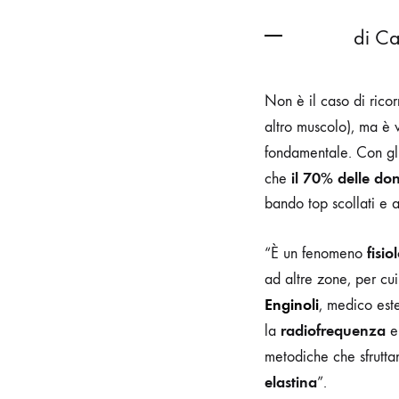
di Ca
Non è il caso di rico
altro muscolo), ma è
fondamentale. Con gli
il 70% delle don
che
bando top scollati e 
fisio
“È un fenomeno
ad altre zone, per cu
Enginoli
, medico est
radiofrequenza
la
e 
metodiche che sfrutta
elastina
”.