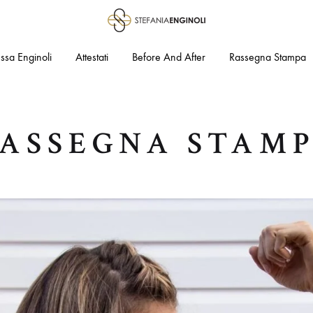
Stefania
Medicina
.ssa Enginoli
Attestati
Before And After
Rassegna Stampa
Enginoli
Estetica
e
Laserchirurgia
ASSEGNA STAM