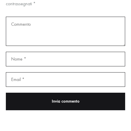
contrassegnati
*