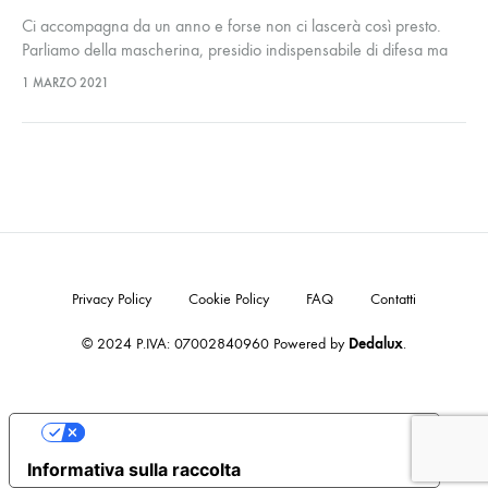
Ci accompagna da un anno e forse non ci lascerà così presto.
Parliamo della mascherina, presidio indispensabile di difesa ma
anche un accessorio non certo voluto che per ovvie ragioni
1 MARZO 2021
convoglia tutta l’attenzione di chi guarda sulla zona degli occhi.
Privacy Policy
Cookie Policy
FAQ
Contatti
© 2024 P.IVA: 07002840960 Powered by
Dedalux
.
Le tue preferenze relative alla privacy
Informativa sulla raccolta